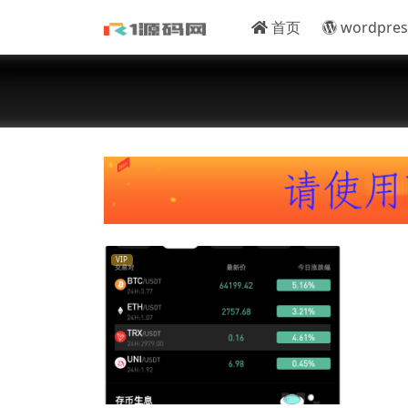
首页
wordpres
VIP