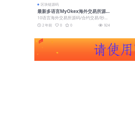
区块链源码
最新多语言MyOkex海外交易所源
码/币币交易+秒合约+永续合约+闪
10语言海外交易所源码/合约交易/秒合
兑+k线插针+C2C交易+挖矿锁仓+币
约/闪兑/k线插针/C2C交易/挖矿锁仓/...
2 年前
0
0
924
币申购/前端uniapp纯源码+后端ph
p