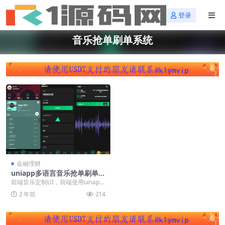
登录
音乐抢单刷单系统
金融理财
uniapp多语言音乐抢单刷单系
统/策略定制/任务分配
前端音乐定制UI，前端使用uinapp
开发后端tp框架带源码 系统支持用
2 年前
214
户策略定...