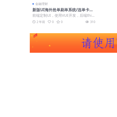
金融理财
新版UI海外抢单刷单系统/连单卡单
系统/前端VUE
前端定制UI，使用VUE开发，后端thin
kphp框架全开源 支持连单卡单功
2 年前
0
0
310
能，...