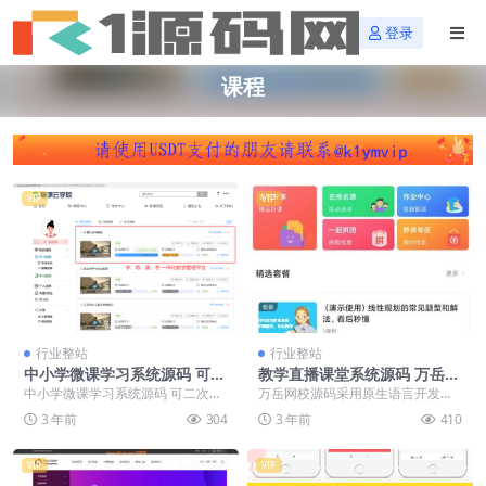
登录
课程
VIP
VIP
行业整站
行业整站
中小学微课学习系统源码 可二
教学直播课堂系统源码 万岳网
次开发
校源码 线上教学系统源码 多
中小学微课学习系统源码 可二次开
万岳网校源码采用原生语言开发，
端互通 满足多种线上教学
发。中小学微课学习系统 视频点播
多端互通，集“教学、学习、管理、
3 年前
304
3 年前
410
+ 在线题库 ...
互动、营销”功能模...
VIP
VIP