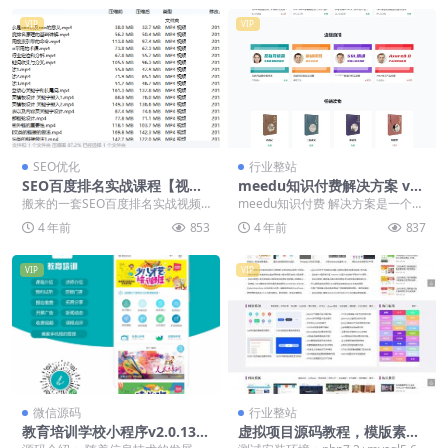
VIP
VIP
SEO优化
行业整站
SEO百度排名实战课程【视频
meedu知识付费解决方案 v4.
教程】
5.4源码下载
搬来的一套SEO百度排名实战视频
meedu知识付费 解决方案是一个以
课程
php进行开发的网校建站系统。 Me
4 年前
853
4 年前
837
Edu知...
VIP
VIP
微信源码
行业整站
教育培训学校小程序v2.0.13
虚拟项目源码教程，模版素材
+前端
下载网站整站源码带全部数据