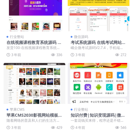
行业整站
微信源码
在线视频课程教育系统源码 文
考试系统源码 在线考试网站源
章付费阅读系统源码 自适应浏
码 支持自定义试卷题目 试卷
发货100-在线视频课程教育系统是
崛企微考试源码V2.7.4，手机端
览器 支持APP及各端小程序
分数 考试时间 题目导入
一套功能强大的在线视频课程教育
+后，更新动态：版本号：2.7.4 –
3 年前
336
3 年前
272
系统/文章付费阅...
老版本...
VIP
VIP
苹果CMS
行业整站
苹果CMS2030影视网站模板带
知识付费|知识变现源码|微课
详细搭建视频含采集教程【亲
堂V2 4.6.5解密+插件【转载】
随着网络的普及和人们的生活方式
一套花钱买来得，程序还是不错
测源码】
的改变，越来越多的人选择在线观
【优化】学习记录跟随后台自定义
3 年前
429
4 年前
546
看影视、电视剧等。所...
字体 【修复】后台导...