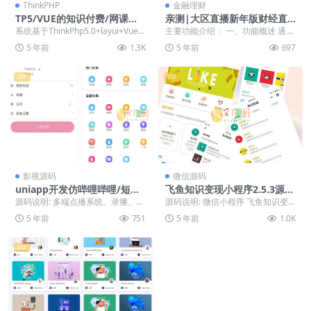
ThinkPHP
金融理财
TP5/VUE的知识付费/网课源
亲测|大区直播新年版财经直
码/全开源/带教程
播系统喊单系统股外汇直播聊
系统基于ThinkPhp5.0+layui+Vue
主要功能介绍： 一、功能概述 通过
天室带聊天服务端支持万人在
开发,功能包含在线直播、付费视...
推流和拉流方式架设到网站在线视
5 年前
1.3K
5 年前
697
线
频直播或者录屏视...
VIP
VIP
影视源码
微信源码
uniapp开发仿哔哩哔哩/短视
飞鱼知识变现小程序2.5.3源码
频系统
_小程序功能模块
源码说明: 多端点播系统、录播、
源码说明: 微信小程序 飞鱼知识变
可以发布多级选集视频 问答、题
现小程序2.5.3 前端+后端 模块/小程
5 年前
751
5 年前
1.0K
库、资讯、营销推...
序更...
VIP