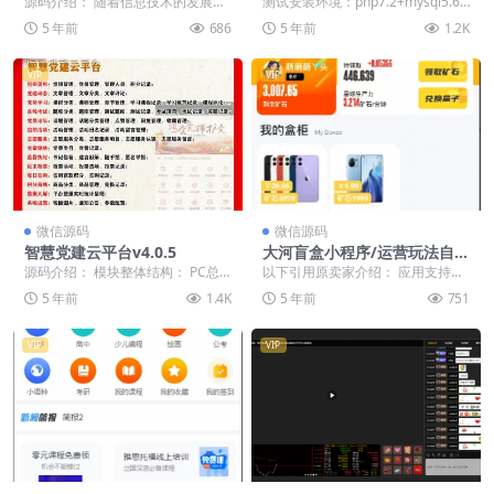
源码介绍： 随着信息技术的发展，
测试安装环境：php7.2+mysql5.6
+支付接口，虚拟创业项目
在线课程发展迅猛，越来越多的孩
资源互换来的，带数据(下载地址亲
5 年前
686
5 年前
1.2K
子和家长选择在线视...
测...
VIP
VIP
微信源码
微信源码
智慧党建云平台v4.0.5
大河盲盒小程序/运营玩法自
由/超多功能的盲盒型小程序
源码介绍： 模块整体结构： PC总
以下引用原卖家介绍： 应用支持哪
管理后台（系统总管理员）； PC组
些类型的商品？ 1.实物需邮寄商
5 年前
1.4K
5 年前
751
织管理后台（...
品，用户领取时填...
VIP
VIP