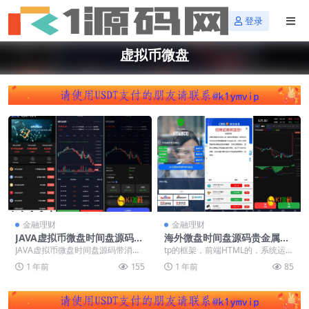
登录
虚拟币微盘
金融理财
金融理财
JAVA虚拟币微盘时间盘源码带
海外微盘时间盘源码贵金属原
消息通知修改平仓数据代理源
油期货秒交易虚拟币微盘外汇
JAVA虚拟币微盘时间盘源码带消息
tp的框架，前端HTML的，系统运行
码【多语言海外GMX微盘交易
秒合约交易源码
通知修改平仓数据代理源码【多语
流畅不卡顿 前端带线路检测网络测
1 年前
155
1 年前
85
源码】
言海外GMX微盘...
试页面 邀请...