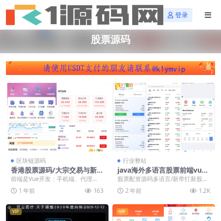
登录
股票源码
置顶
区块链源码
行业整站
香港股票源码/大宗交易与新股
java海外多语言股票前端vue
申购系统源码/视频搭建教程
美股香港股票泰国马来印度股
前端是Vue开发：手机端、代理
股票配资源码多语言/新带打新股二
票
端、后台均采用Vue.js开发，确保
开两融双融/海外新股申购/美国股票
1 年前
163
2 年前
1.2K
用户操作流畅，...
交易/马来西亚...
VIP
VIP