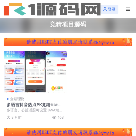
登录
竞猜项目源码
金融理财
多语言抖音热点PK竞猜tiktok
热点公益PK竞猜项目源码【海
多语言、公益话题可设置 JAVA端采
外多语言VUE抖音tiktok公益
集、VUE前端、Think后台 多语言抖
8 月前
163
项目源码】
音热...