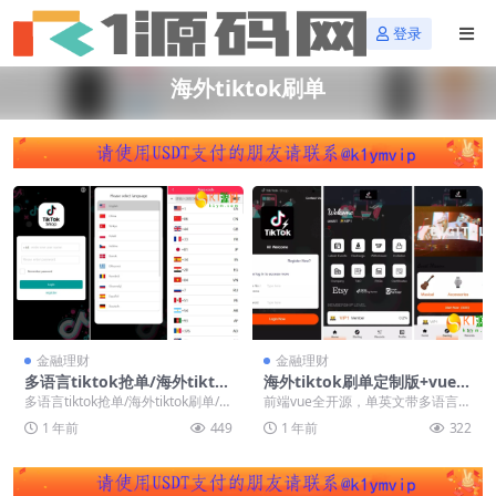
登录
海外tiktok刷单
金融理财
金融理财
多语言tiktok抢单/海外tikto
海外tiktok刷单定制版+vue全
k刷单/分组/打针/前端vue后
开源海外抢单源码+连单+十三
多语言tiktok抢单/海外tiktok刷单/分
前端vue全开源，单英文带多语言
端thinkphp【海外多语言tikt
国语言包
组/打针/前端vue后端thin...
包，后台带连单设置
1 年前
449
1 年前
322
ok刷单源码】