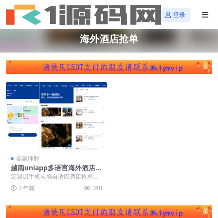
登录
海外酒店抢单
金融理财
越南uniapp多语言海外酒店抢
单刷单源码/酒店抢单连单卡
定制UI手机电脑自适应酒店抢单系
单/PC手机自适应
统 系统前端多语言：俄语、英语、
2 年前
340
越南语、中文 前...