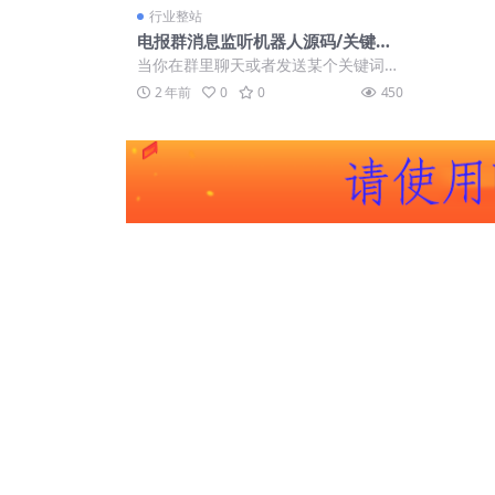
行业整站
电报群消息监听机器人源码/关键词
监控
当你在群里聊天或者发送某个关键词，
然后突然就有人私聊你 这就是他有其
2 年前
0
0
450
它号在群里（...