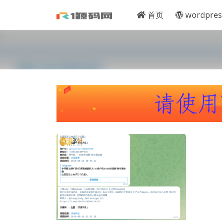
首页
wordpres
VIP