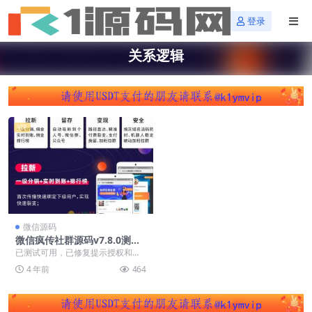
登录
关系逻辑
VIP
微信源码
微信疯传社群源码v7.8.0测试
可用+修复版+免激活去授权版
已测试可用，已修复提示授权和保
存失败问题，带安装说明 疯狂社群
4 年前
464
重量级更新： 1、...