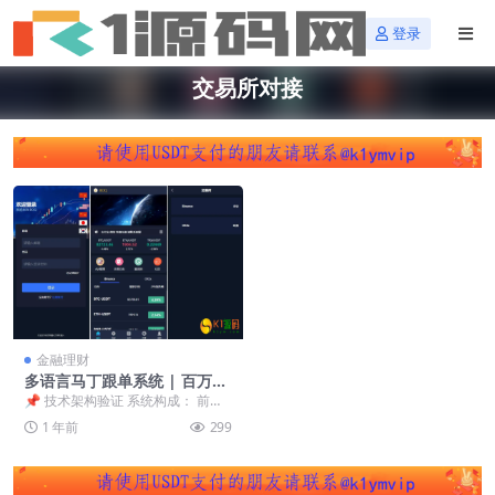
登录
交易所对接
金融理财
多语言马丁跟单系统 | 百万级
并发架构 | 欧易/Binance双交
📌 技术架构验证 系统构成： 前
易所对接【量化交易系统源
端：Uniapp开发（含BTC/USDT行
1 年前
299
码】
情组件...