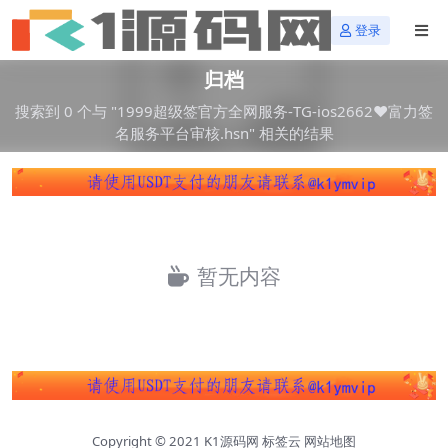
登录
归档
搜索到 0 个与 "1999超级签官方全网服务-TG-ios2662❤️富力签
名服务平台审核.hsn" 相关的结果
暂无内容
Copyright © 2021
K1源码网
标签云
网站地图